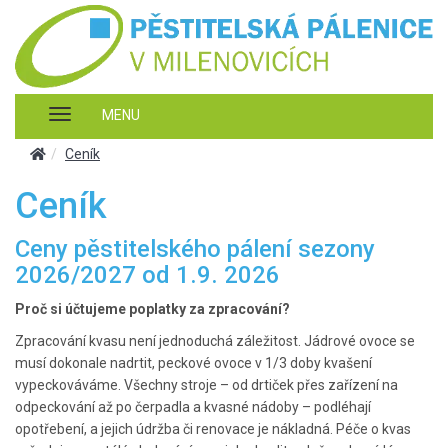
Zobrazit
MENU
nabidku
homepage
Ceník
Ceník
Ceny pěstitelského pálení sezony
2026/2027 od 1.9. 2026
Proč si účtujeme poplatky za zpracování?
Zpracování kvasu není jednoduchá záležitost. Jádrové ovoce se
musí dokonale nadrtit, peckové ovoce v 1/3 doby kvašení
vypeckováváme. Všechny stroje – od drtiček přes zařízení na
odpeckování až po čerpadla a kvasné nádoby – podléhají
opotřebení, a jejich údržba či renovace je nákladná. Péče o kvas