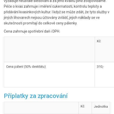
vyžaduje neustálé sledování a za jeho kvalitu plně zodpovídáme.
Péče o kvas zahrnuje i měření cukernatosti, kontrolu teploty a
přidávání kvasinkových kultur. I když se může zdát, že tyto služby v
jiných lihovarech nejsou účtovány zvlášť, jejich náklady se ve
skutečnosti promítají do celkové ceny pálenky.
Cena zahrnuje spotřební daň i DPH.
Kč
Cena pálení (50% destilátu)
310,-
Příplatky za zpracování
Kč
Jednotka