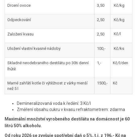
Drcení ovoce
3,50
Kč/kg
Odpeckování
2,50
Kč/kg
Kč/l
Založení kvasu
2,50
Uložení vlastní kvasné nádoby
100,-
Kč/ks
Skladné neodebraného destilátu po 30ti denní
1,-
Kč/l/den
lhůtě
Marné zahřátí kotle či výtěžnost z várky menší
1500,-
Kč
než 5 l
Demineralizovaná voda k ředění: 3 Kč/l
Změření obsahu cukru v kvasu refraktometrem: zdarma
Maximální množství vyrobeného destilátu na domácnost je 60
litrů 50% alkoholu.
Od roku 2026 se zvyšuje spotřební daň o 5%, t.j. z 196,- Kč na